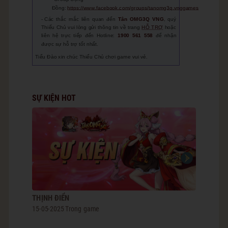
Đồng:
https://www.facebook.com/groups/tanomg3q.vnggames
Các thắc mắc liên quan đến
Tân
OMG3Q VNG
, quý
Thiếu Chủ vui lòng gửi thông tin về trang
HỖ TRỢ
hoặc
liên hệ trực tiếp đến Hotline:
1900 561 558
để nhận
được sự hỗ trợ tốt nhất.
Tiểu Đào xin chúc Thiếu Chủ chơi game vui vẻ.
SỰ KIỆN HOT
THỊNH ĐIỂN
SIÊU SAL
15-05-2025
Trong game
24-04-2025