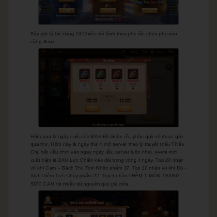
Bây giờ là lúc dùng 10 Chiêu mộ lệnh theo phe rồi, chọn phe nào
cũng được.
Hôm qua là ngày cuối của BXH Đồ Giám rồi, phần quà sẽ được gửi
qua thư. Hôm này là ngày thứ 4 mở server theo lý thuyết (nếu Thiếu
Chủ bắt đầu chơi vào ngay ngày đầu server luôn nha), event mới
xuất hiện là BXH Lực Chiến kéo dài trong vòng 4 ngày. Top 20 nhận
vũ khí Cam – Bách Thú Tinh Nhân phẩm 17, Top 10 nhận vũ khí Đỏ -
Xích Diệm Tich Chùy phẩm 22, Top 5 nhận THÊM 1 MÓN TRANG
SỨC CAM và nhiều tài nguyên quý giá nữa.