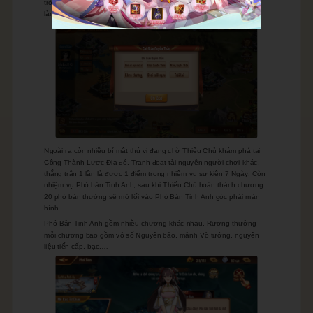
trở thành Quyền thần của mình. Có Quyền thần rồi chúng ta có thể
làm nhiều trò vui lắm.
Ngoài ra còn nhiều bí mật thú vị đang chờ Thiếu Chủ khám phá tại
Công Thành Lược Địa đó. Tranh đoạt tài nguyên người chơi khác,
thắng trận 1 lần là được 1 điểm trong nhiệm vụ sự kiện 7 Ngày. Còn
nhiệm vụ Phó bản Tinh Anh, sau khi Thiếu Chủ hoàn thành chương
20 phó bản thường sẽ mở lối vào Phó Bản Tinh Anh góc phải màn
hình.
Phó Bản Tinh Anh gồm nhiều chương khác nhau. Rương thưởng
mỗi chương bao gồm vô số Nguyên bảo, mảnh Võ tướng, nguyên
liệu tiến cấp, bạc,…