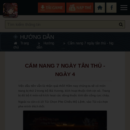
Trang Chủ
Tin tức
HƯỚNG DẪN
Trang
Hướng
Cẩm nang 7 ngày tân thủ - Ng
chủ
dẫn
...
Sự kiện
Wiki Tướng
CẨM NANG 7 NGÀY TÂN THỦ -
NGÀY 4
Hỗ trợ
Việc đầu tiên vẫn là nhận quà thôi! Hôm nay chúng ta sẽ có món
Điều khoản
Cộng đồng
trang bị thứ 2 trong bộ Bá Vương, kích hoạt thuộc tính xịn sò. Trang
bị đủ bộ 4 món sẽ kích hoạt các dòng thuộc tính tấn công cực cháy.
Facebook
Tải APK
Ngoài ra còn có 10 Túi Chọn Phe Chiêu Mộ Lệnh, vào Túi và chọn
phe mình thích thôi.
Youtube
Hotline: 1900 561 558
Instagram