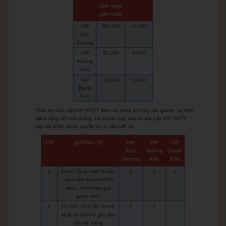
Tiktok
180 ngày
gần nhất
Group
VIP
100,000
10,000
Kim
Discord
Cương
VIP
50,000
5,000
Hoàng
Kim
VIP
10,000
1,000
Bạch
Kim
*Sau khi đạt cấp VIP KHTT theo số point tích lũy vào game, tại thời
điểm tổng kết mỗi tháng, tài khoản nạp duy trì đạt cấp VIP KHTT
nào sẽ nhận được quyền lợi ở cấp VIP đó.
STT
QUYỀN LỢI
VIP
VIP
VIP
Kim
Hoàng
Bạch
Cương
Kim
Kim
1
Được tặng code (hoặc
√
√
√
vật phẩm ingame) khi
được mời tham gia
game mới.
2
Ưu tiên xử lý lỗi nhanh
√
√
nhất có thể khi gửi yêu
cầu tại trang