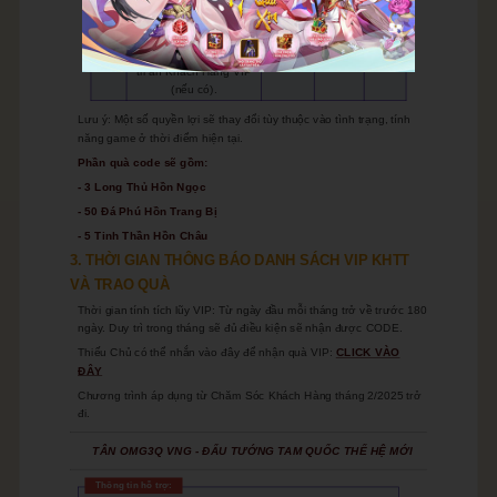
nhân viên CSKH VIP
qua số VIP.
9
Tham gia các sự kiện
√
tri ân Khách Hàng VIP
(nếu có).
Lưu ý: Một số quyền lợi sẽ thay đổi tùy thuộc vào tình trạng, tính
năng game ở thời điểm hiện tại.
Phần quà code sẽ gồm:
- 3 Long Thủ Hồn Ngọc
- 50 Đá Phú Hồn Trang Bị
- 5 Tinh Thần Hồn Châu
3. THỜI GIAN THÔNG BÁO DANH SÁCH VIP KHTT
VÀ TRAO QUÀ
Thời gian tính tích lũy VIP: Từ ngày đầu mỗi tháng trở về trước 180
ngày. Duy trì trong tháng sẽ đủ điều kiện sẽ nhận được CODE.
Thiếu Chủ có thể nhắn vào đây để nhận quà VIP:
CLICK VÀO
ĐÂY
Chương trình áp dụng từ Chăm Sóc Khách Hàng tháng 2/2025 trở
đi.
TÂN OMG3Q VNG - ĐẤU TƯỚNG TAM QUỐC THẾ HỆ MỚI
Thông tin hỗ trợ: