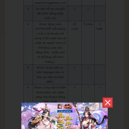
support.vnggames.com
3
Ưu tiên hỗ trợ chuyển
√
√
đổi kênh đăng nhập
(nếu có)
4
Được tặng code
10
5 code
1
HUYNH ĐỆ mỗi tháng
code
code
( mỗi 1 tài khoản chỉ
dung 1 lần code này và
code dư người chơi có
thể tặng code cho
bằng hữu – phần quà
có thể thay đổi theo
tháng ).
5
Được tặng code sự
√
√
kiện fanpage nếu có
theo sự kiện tùy thời
điểm.
6
Được cung cấp số điện
√
√
√
thoại chăm sóc dành
riêng cho Khách Hàng
Thân Thiết
7
Được xem xét hỗ trợ
√
√
nhân vật (trong khả
năng có thể) khi bị
hack.
8
Trao đổi trực tiếp với
√
√