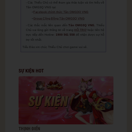
Các Thiếu Chủ có thể tham gia thảo luận và tìm hiểu về
Tân OMG3Q VNG tại:
Facebook chính thức Tân OMG3Q VNG
Group Cộng Đồng Tân OMG3Q VNG
Các thắc mắc liên quan đến
Tân
OMG3Q VNG
, Thiếu
Chủ vui lòng gửi thông tin về trang
HỖ TRỢ
hoặc liên hệ
trực tiếp đến Hotline:
1900 561 558
để nhận được sự hỗ
trợ tốt nhất.
Tiểu Đào xin chúc Thiếu Chủ chơi game vui vẻ.
SỰ KIỆN HOT
THỊNH ĐIỂN
SIÊU SAL